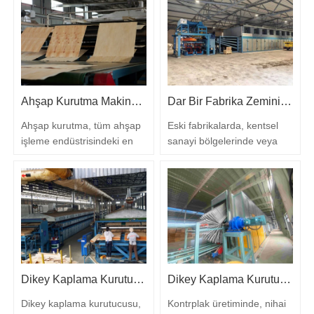
kurutucusugenellikle
ahşap malzemelerdeki
fabrikanın en yüksek enerji
yüksek nem içeriği, ahşap
tüketen ekipmanıdır. Birçok
deformasyonu, çatlama ve
üretici, yükselen fatura
küflenme gibi yaygın
faturalarıyla mücadele eder,
sorunları çözerek ahşabın
çünkü onların ahşap
stabilitesini, dayanıklılığını
Ahşap Kurutma Makinesi – Modern Kontrplak Üretimi için Kaplama Kurutucu ve Ahşap Kurutucu Çözümlerine Eksiksiz Kılavuz
Dar Bir Fabrika Zemininde Alanı Maksimize Etmek İçin Kaplama Kurutucu Yerleşim Tasarımı
kurutucuarızalıdır, ancak
ve ticari değerini büyük
uygunsuz…
ölçüde artırır.…
Ahşap kurutma, tüm ahşap
Eski fabrikalarda, kentsel
işleme endüstrisindeki en
sanayi bölgelerinde veya
kritik ancak enerji yoğun
düzensiz ayak izine sahip
işlemlerden biri olarak öne
tesislerde faaliyet gösteren
çıkmaktadır. Kontrplak,
kontrplak üreticileri için,
mobilya, döşeme veya
zemin alanı genellikle
dekoratif yüzeyler üretiyor
üretim kapasitesi üzerindeki
olun, nihai ürününüzün
en büyük kısıtlamadır.
kalitesi doğrudan kurutma
Kaplama kurutucusu—
sırasında nem içeriğini ne
genellikle değirmendeki en
Dikey Kaplama Kurutucusu Kullanırken Yapılan 5 Yaygın Hata ve Bunları Nasıl Düzeltebilirsiniz
Dikey Kaplama Kurutucu vs. Buharla Isıtılan Kurutucu – Hangisi Daha İyi Sıcaklık Homojenliği Sunar?
kadar iyi kontrol ettiğinize
uzun ve en hacimli
bağlıdır. Yanlış…
ekipmanlardan biri—50…
Dikey kaplama kurutucusu,
Kontrplak üretiminde, nihai