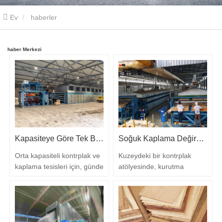
Ev
haberler
haber Merkezi
Kapasiteye Göre Tek Başına Kaplama Kurutucularını Boyutlandırmayın
Soğuk Kaplama Değirmenleri Daha Fazla Isıdan Önce Egzoza İhtiyaç Duyar
Orta kapasiteli kontrplak ve
Kuzeydeki bir kontrplak
kaplama tesisleri için, günde
atölyesinde, kurutma
50–60 m³ üretim
sorununun ilk belirtisi her
hedeflemek ilk bakışta basit
zaman düşük sıcaklık
görünebilir. Ancak pratikte,
değildir. Çatı kirişlerinden
doğru karar gerçekten
damlayan su, çıkış
dikkatli değerlendirme
yakınında biriken buhar