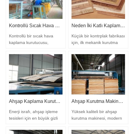
gerektiren iki birbirine bağlı
veya kurumuş levhaların
faktöre dayanır: tesis
sınıflandırma öncesinde
alanınız ve elektrik yükünüz.
tekrar nemlenmesi olabilir.
Kontrollü Sıcak Hava Kurutma ile Kaplama Teslimatını Dengede Tutun
Neden İki Katlı Kaplama Kurutucuları İlk Yükseltme Riskini Azaltır
İstediğiniz günlük üretime
Soğuk iklimde kaplama
tam olarak…
kurutmasında, daha büyük
Kontrollü bir sıcak hava
Küçük bir kontrplak fabrikası
bir brülör…
kaplama kurutucusu,
için, ilk mekanik kurutma
kontrplak üreticileri için
yükseltmesi, katalogdaki en
kaplama kurutmayı günlük
büyük kaplama
bir darboğazdan
kurutucusunu satın almak
öngörülebilir ve
kadar basit bir soru değildir.
tekrarlanabilir bir sürece
Genellikle daha güvenli
dönüştürebilir. Nem
karar, kurutma kapasitesini,
kontrolü, hat hızı ve enerji
operatör deneyimini, ısı
kullanımını gerçek kaplama
kaynağını ve bakım iş
Ahşap Kaplama Kurutucunuzda Enerji İsrafını Azaltın – Ahşap Kurutucu İpuçları
Ahşap Kurutma Makinesi: Ahşap İşleme İçin Verimli Çözüm
çıktısıyla eşleştirerek,
yükünü eşleştirmektir. İyi
fabrikalar soyulmadan
seçilmiş iki katlı…
Enerji israfı, ahşap işleme
Yüksek kaliteli bir ahşap
preslemeye kadar…
tesisleri için en büyük gizli
kurutma makinesi, modern
maliyet kayıplarından biridir
ahşap işleme endüstrisinde
ve ahşap kaplama
temel bir ekipmandır. Ham