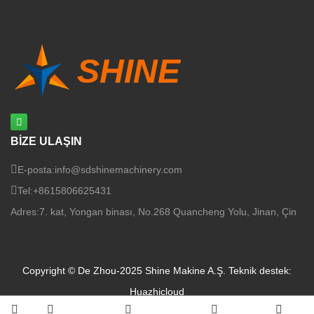
BİZE ULAŞIN
E-posta:
info@sdshinemachinery.com
Tel:
+8615806625431
Adres:
7. kat, Yongan binası, No.268 Quancheng Yolu, Jinan, Çin
Copyright © De Zhou-2025 Shine Makine A.Ş.
Teknik destek:
Huazhicloud